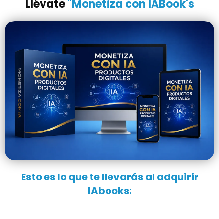
Llévate
"Monetiza con IABook's
comprar
. No se trata de teoría, sino de un
sistema práctico para transformar ideas en
ingresos digitales reales.
Esto es lo que te llevarás al adquirir
IAbooks: